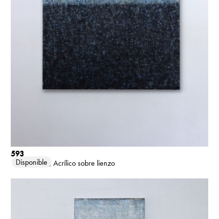
593
Disponible
130 x 97 cm
Acrílico sobre lienzo