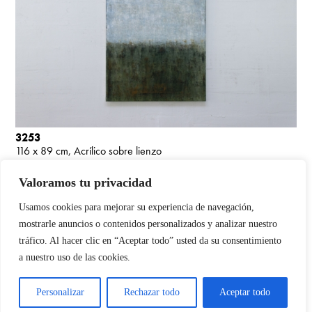
3253
116 x 89 cm
Acrílico sobre lienzo
Maria Paola Coda, artista plástica contemporánea. Explora su
colección de arte abstracto y contemporáneo.
Valoramos tu privacidad
Usamos cookies para mejorar su experiencia de navegación,
mostrarle anuncios o contenidos personalizados y analizar nuestro
Aviso Legal,
Política de privacidad
,
Política de cookies
tráfico. Al hacer clic en “Aceptar todo” usted da su consentimiento
Copyright © 2026 Maria Paola Coda. Todos los derechos reservados.
a nuestro uso de las cookies.
Financiado por la Unión Europea – NextGenerationEU
Personalizar
Rechazar todo
Aceptar todo