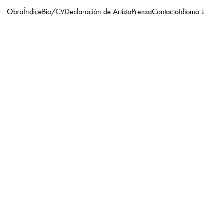
Obra
Índice
Bio/CV
Declaración de Artista
Prensa
Contacto
Idioma ↓